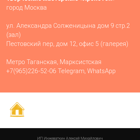
город Москва
ул. Александра Солженицына дом 9 стр.2
(зал)
Пестовский пер, дом 12, офис 5 (галерея)
Метро Таганская, Марксистская
+7(965)226-52-06 Telegram, WhatsApp
ИП Инжеваткин Алексей Михайлович