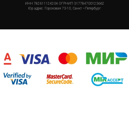
ИНН 782611124204 ОГРНИП 317784700123662
Юр.адрес: Гороховая 73-10, Санкт –Петербург