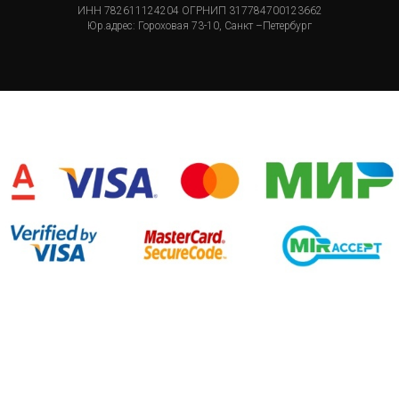
ИНН 782611124204 ОГРНИП 317784700123662
Юр.адрес: Гороховая 73-10, Санкт –Петербург