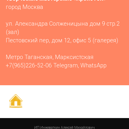
город Москва
ул. Александра Солженицына дом 9 стр.2
(зал)
Пестовский пер, дом 12, офис 5 (галерея)
Метро Таганская, Марксистская
+7(965)226-52-06 Telegram, WhatsApp
ИП Инжеваткин Алексей Михайлович