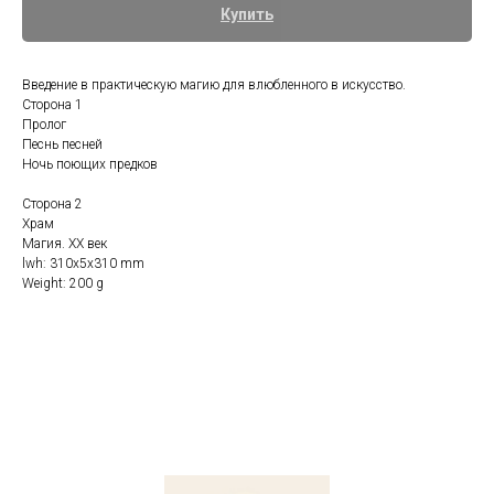
Купить
Введение в практическую магию для влюбленного в искусство.
Сторона 1
Пролог
Песнь песней
Ночь поющих предков
Сторона 2
Храм
Магия. ХХ век
lwh: 310x5x310 mm
Weight: 200 g