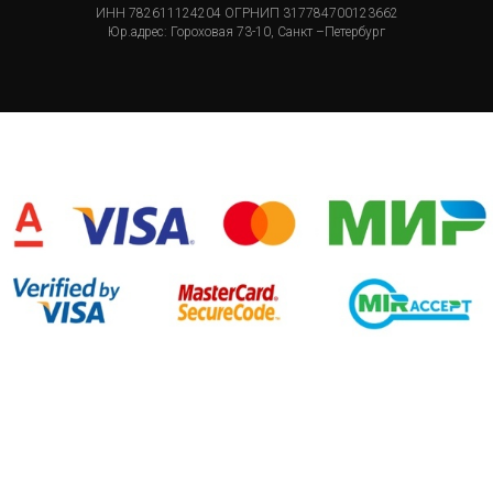
ИНН 782611124204 ОГРНИП 317784700123662
Юр.адрес: Гороховая 73-10, Санкт –Петербург