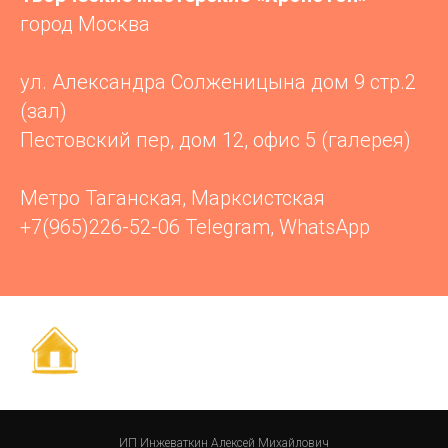
город Москва
ул. Александра Солженицына дом 9 стр.2
(зал)
Пестовский пер, дом 12, офис 5 (галерея)
Метро Таганская, Марксистская
+7(965)226-52-06 Telegram, WhatsApp
ИП Инжеваткин Алексей Михайлович