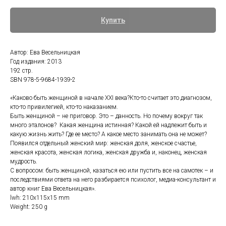
Купить
Автор: Ева Весельницкая
Год издания: 2013
192 стр.
SBN 978-5-9684-1939-2
«Каково быть женщиной в начале ХХI века?Кто-то считает это диагнозом,
кто-то привилегией, кто-то наказанием.
Быть женщиной – не приговор. Это – данность. Но почему вокруг так
много эталонов? Какая женщина истинная? Какой ей надлежит быть и
какую жизнь жить? Где ее место? А какое место занимать она не может?
Появился отдельный женский мир: женская доля, женское счастье,
женская красота, женская логика, женская дружба и, наконец, женская
мудрость.
С вопросом: быть женщиной, казаться ею или пустить все на самотек – и
последствиями ответа на него разбирается психолог, медиа-консультант и
автор книг Ева Весельницкая».
lwh: 210x115x15 mm
Weight: 250 g