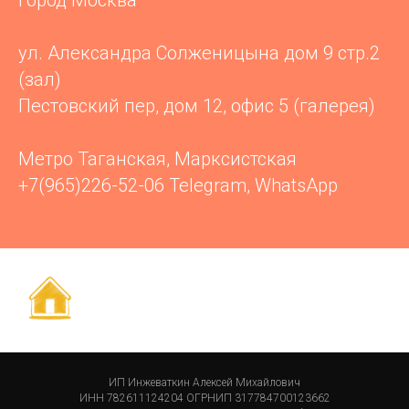
город Москва
ул. Александра Солженицына дом 9 стр.2
(зал)
Пестовский пер, дом 12, офис 5 (галерея)
Метро Таганская, Марксистская
+7(965)226-52-06 Telegram, WhatsApp
ИП Инжеваткин Алексей Михайлович
ИНН 782611124204 ОГРНИП 317784700123662